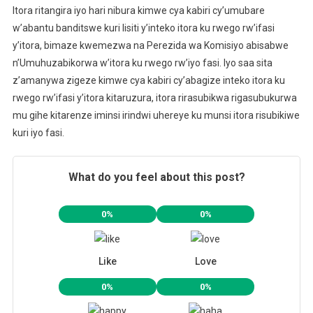
Itora ritangira iyo hari nibura kimwe cya kabiri cy’umubare
w’abantu banditswe kuri lisiti y’inteko itora ku rwego rw’ifasi
y’itora, bimaze kwemezwa na Perezida wa Komisiyo abisabwe
n’Umuhuzabikorwa w’itora ku rwego rw’iyo fasi. Iyo saa sita
z’amanywa zigeze kimwe cya kabiri cy’abagize inteko itora ku
rwego rw’ifasi y’itora kitaruzura, itora rirasubikwa rigasubukurwa
mu gihe kitarenze iminsi irindwi uhereye ku munsi itora risubikiwe
kuri iyo fasi.
What do you feel about this post?
0%
0%
Like
Love
0%
0%