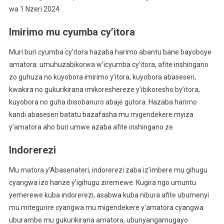
wa 1 Nzeri 2024.
Imirimo mu cyumba cy’itora
Muri buri cyumba cy’itora hazaba harimo abantu bane bayoboye
amatora: umuhuzabikorwa w’icyumba cy’itora, afite inshingano
zo guhuza no kuyobora imirimo y’itora, kuyobora abaseseri,
kwakira no gukurikirana imikoreshereze y’ibikoresho by’itora,
kuyobora no guha ibisobanuro abaje gutora. Hazaba harimo
kandi abaseseri batatu bazafasha mu migendekere myiza
y’amatora aho buri umwe azaba afite inshingano ze.
Indorerezi
Mu matora y’Abasenateri, indorerezi zaba iz’imbere mu gihugu
cyangwa izo hanze y’igihugu ziremewe. Kugira ngo umuntu
yemerewe kuba indorerezi, asabwa kuba nibura afite ubumenyi
mu mitegurire cyangwa mu migendekere y’amatora cyangwa
uburambe mu gukurikirana amatora, ubunyangamugayo