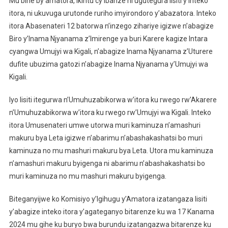
Mu bihe by’amatora, ikintu cy’ibanze ni ugutegura lisiti y’inteko
itora, ni ukuvuga urutonde ruriho imyirondoro y’abazatora. Inteko
itora Abasenateri 12 batorwa n’inzego zihariye igizwe n’abagize
Biro y’Inama Njyanama z’Imirenge ya buri Karere kagize Intara
cyangwa Umujyi wa Kigali, n’abagize Inama Njyanama z’Uturere
dufite ubuzima gatozi n’abagize Inama Njyanama y’Umujyi wa
Kigali.
Iyo lisiti itegurwa n’Umuhuzabikorwa w’itora ku rwego rw’Akarere
n’Umuhuzabikorwa w’itora ku rwego rw’Umujyi wa Kigali. Inteko
itora Umusenateri umwe utorwa muri kaminuza n’amashuri
makuru bya Leta igizwe n’abarimu n’abashakashatsi bo muri
kaminuza no mu mashuri makuru bya Leta. Utora mu kaminuza
n’amashuri makuru byigenga ni abarimu n’abashakashatsi bo
muri kaminuza no mu mashuri makuru byigenga.
Biteganyijwe ko Komisiyo y’Igihugu y’Amatora izatangaza lisiti
y’abagize inteko itora y’agateganyo bitarenze ku wa 17 Kanama
2024 mu gihe ku buryo bwa burundu izatangazwa bitarenze ku