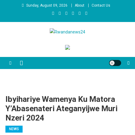
Skip to content
Sunday, August 09, 2026
About
Contact Us
Rwandanews24
We publish factual news
Ibyihariye Wamenya Ku Matora
Y’Abasenateri Ateganyijwe Muri
Nzeri 2024
NEWS