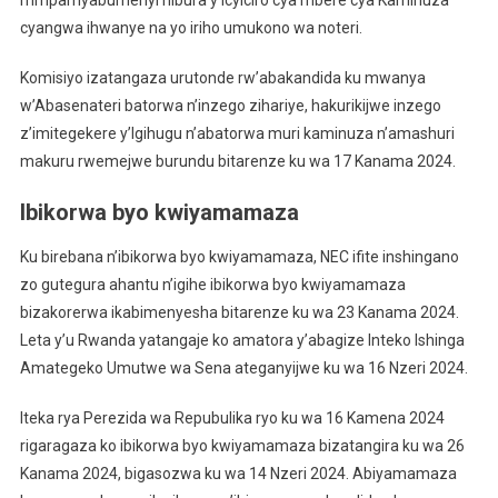
cyangwa ihwanye na yo iriho umukono wa noteri.
Komisiyo izatangaza urutonde rw’abakandida ku mwanya
w’Abasenateri batorwa n’inzego zihariye, hakurikijwe inzego
z’imitegekere y’Igihugu n’abatorwa muri kaminuza n’amashuri
makuru rwemejwe burundu bitarenze ku wa 17 Kanama 2024.
Ibikorwa byo kwiyamamaza
Ku birebana n’ibikorwa byo kwiyamamaza, NEC ifite inshingano
zo gutegura ahantu n’igihe ibikorwa byo kwiyamamaza
bizakorerwa ikabimenyesha bitarenze ku wa 23 Kanama 2024.
Leta y’u Rwanda yatangaje ko amatora y’abagize Inteko Ishinga
Amategeko Umutwe wa Sena ateganyijwe ku wa 16 Nzeri 2024.
Iteka rya Perezida wa Repubulika ryo ku wa 16 Kamena 2024
rigaragaza ko ibikorwa byo kwiyamamaza bizatangira ku wa 26
Kanama 2024, bigasozwa ku wa 14 Nzeri 2024. Abiyamamaza