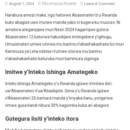
Micomyiza Arsene
August 1, 2024
Leave A Comment
On Ibyiha
Wamenya
Harabura amezi make, ngo hatorwe Abasenateri b’u Rwanda
Matora
kuko abagize uwo mutwe manda yabo iri kugera ku musozo. Ni
Y’Abasen
amatora ateganyijwe muri Nzeri 2024 hagamijwe gutora
Ateganyi
Abasenateri 12 batorwa hakurikijwe imitegekere y’igihugu,
Muri Nzer
2024
Umusenateri umwe utorwa mu barimu n’abashakashatsi bo muri
Kaminuza ya Leta ndetse n’umwe utorwa mu barimu
n’abashakashatsi baturuka muri kaminuza zigenga.
Imitwe y’Inteko Ishinga Amategeko
Inteko Ishinga Amategeko y’u Rwanda igizwe n’imitwe ibiri:
uw’Abasenateri n’uw’Abadepite. Sena y’u Rwanda igizwe
n’Abasenateri 26 bamara manda y’imyaka itanu, yongerwa
rimwe gusa kandi nibura 30% bagomba kuba ari abagore.
Gutegura lisiti y’inteko itora