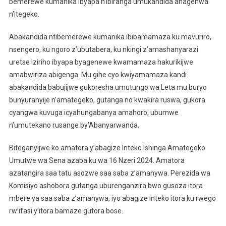
bemerewe kumanika ibyapa n’ibiranga umukandida ahagenwa
n’itegeko.
Abakandida ntibemerewe kumanika ibibamamaza ku mavuriro,
nsengero, ku ngoro z’ubutabera, ku nkingi z’amashanyarazi
uretse iziriho ibyapa byagenewe kwamamaza hakurikijwe
amabwiriza abigenga. Mu gihe cyo kwiyamamaza kandi
abakandida babujijwe gukoresha umutungo wa Leta mu buryo
bunyuranyije n’amategeko, gutanga no kwakira ruswa, gukora
cyangwa kuvuga icyahungabanya amahoro, ubumwe
n’umutekano rusange by’Abanyarwanda.
Biteganyijwe ko amatora y’abagize Inteko Ishinga Amategeko
Umutwe wa Sena azaba ku wa 16 Nzeri 2024. Amatora
azatangira saa tatu asozwe saa saba z’amanywa. Perezida wa
Komisiyo ashobora gutanga uburenganzira bwo gusoza itora
mbere ya saa saba z’amanywa, iyo abagize inteko itora ku rwego
rw’ifasi y’itora bamaze gutora bose.