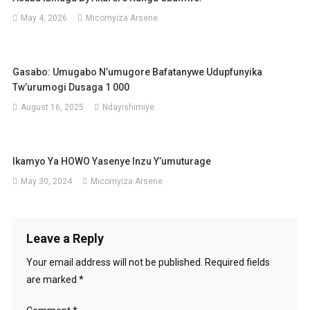
May 4, 2026
Micomyiza Arsene
Gasabo: Umugabo N’umugore Bafatanywe Udupfunyika
Tw’urumogi Dusaga 1 000
August 16, 2025
Ndayishimiye
Ikamyo Ya HOWO Yasenye Inzu Y’umuturage
May 30, 2024
Micomyiza Arsene
Leave a Reply
Your email address will not be published.
Required fields
are marked
*