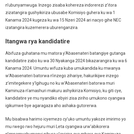
n’ubunyamwuga. Inzego zisaba kohereza indorerezi z’itora
zizatangira gushyikiriza ubusabe Komisiyo guhera ku wa 1
Kanama 2024 kugeza ku wa 15 Nzeri 2024 ari nacyo gihe NEC
izatangira kuzemerera uburenganzira.
Itangwa rya kandidatire
Abifuza guhatana mu matora y’Abasenateri batangiye gutanga
kandidatire zabo ku wa 30 Nyakanga 2024 bikazarangira ku wa 6
Kanama 2024. Umuntu wifuza kuba umukandida ku mwanya
w’Abasenateri batorwa n’inzego zihariye, hakurikijwe inzego
z’imitegekere y’Igihugu no ku w’Abasenateri batorwa muri
Kaminuza n’amashuri makuru ashyikiriza Komisiyo, ku giti cye,
kandidatire ye mu nyandiko ebyiri zisa ziriho umukono cyangwa
igikumwe bye agaragaza aho ashaka gutorerwa.
Mu bisabwa harimo icyemezo cy’uko umuntu yakoze imirimo yo
mu rwego rwo hejuru muri Leta cyangwa urw’abikorera
n’impamyabumenyi nibura y’icyiciro cya mbere cya Kaminuza