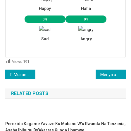
Happy
Haha
0%
0%
Sad
Angry
Views
191
Post navigation
Musanze: Mudugudu na mutekano bibye miliyoni 60 Frw z’abaturage batorokera muri Uganda
Menya amazina abujijwe kwitwa umwana mu Rwanda
RELATED POSTS
Perezida Kagame Yavuze Ku Mubano W’u Rwanda Na Tanzania,
Asaba Ibihugu By’Akarere Kunga Ubumwe.